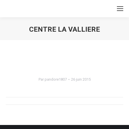
CENTRE LA VALLIERE
Vous êtes ici :
Par
pandore1807
26 juin 2015
Navigation
de
commentaire