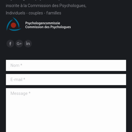
inscrite à la Commission des Psychologues,
Individuels - couples - familles
Trouvez nous sur :
Facebook
Google+
LinkedIn
Nom *
E-mail *
Message *